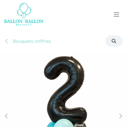
Se rendre au contenu
Bouquets chiffres