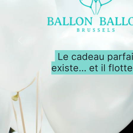
Précédent
Le cadeau parfai
existe… et il flotte