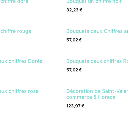
chiffre doré
Bouquet un chiffre noir
32,23
€
chiffre rouge
Bouquets deux Chiffres a
57,02
€
ux chiffres Dorés
Bouquets deux chiffres R
57,02
€
ux chiffres rose
Décoration de Saint-Vale
commerce & Horeca
123,97
€