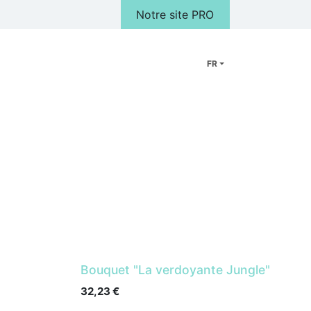
Notre site PRO
FR
Peluches
Cadeaux
FAQ
Notre Magasin
Galerie photo
Bouquet "La verdoyante Jungle"
32,23
€