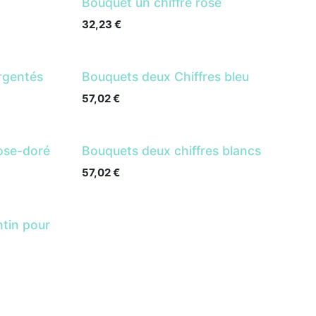
Bouquet un chiffre rose
32,23
€
rgentés
Bouquets deux Chiffres bleu
57,02
€
ose-doré
Bouquets deux chiffres blancs
57,02
€
ntin pour