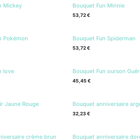
n Mickey
Bouquet Fun Minnie
53,72
€
un Pokémon
Bouquet Fun Spiderman
53,72
€
 love
Bouquet Fun ourson Guéri
45,45
€
ir Jaune Rouge
Bouquet anniversaire arg
32,23
€
iversaire crème brun
Bouquet anniversaire dor