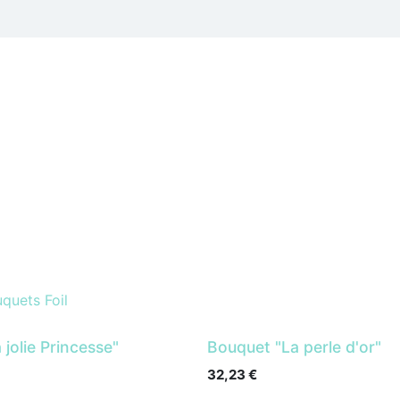
 thèmes
Professionnels
Hélium et Accessoires de fêtes
quets Foil
jolie Princesse"
Bouquet "La perle d'or"
32,23
€