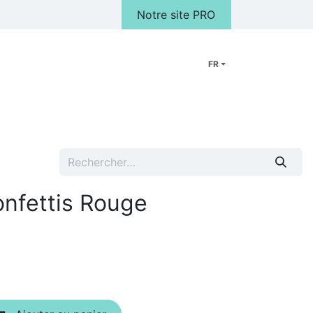
Notre site PRO
FR
Peluches
Cadeaux
FAQ
Notre Magasin
Galerie photo
nfettis Rouge