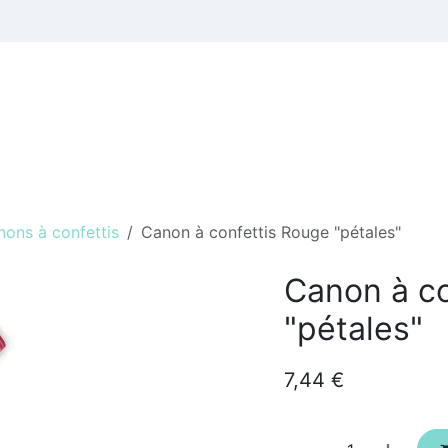
 thèmes
Professionnels
Hélium et Accessoires de fêtes
ons à confettis
Canon à confettis Rouge "pétales"
Canon à co
"pétales"
7,44
€