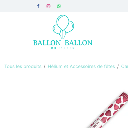
Se rendre au contenu
Accueil
Par montage
Par
Tous les produits
Hélium et Accessoires de fêtes
Can