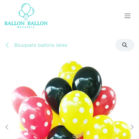
Se rendre au contenu
Bouquets ballons latex