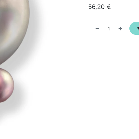
56,20
€