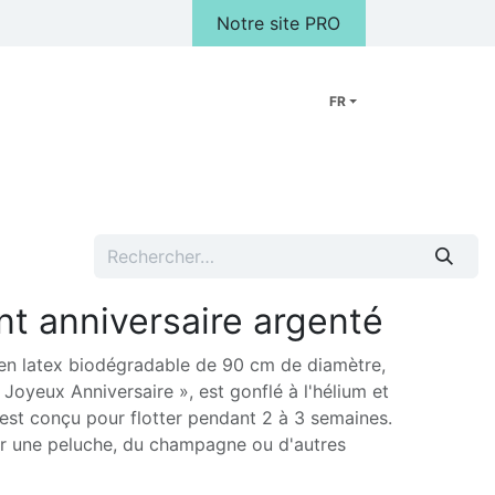
Notre site PRO
FR
Peluches
Cadeaux
FAQ
Notre Magasin
Galerie photo
nt anniversaire argenté
 en latex biodégradable de 90 cm de diamètre,
« Joyeux Anniversaire », est gonflé à l'hélium et
l est conçu pour flotter pendant 2 à 3 semaines.
r une peluche, du champagne ou d'autres