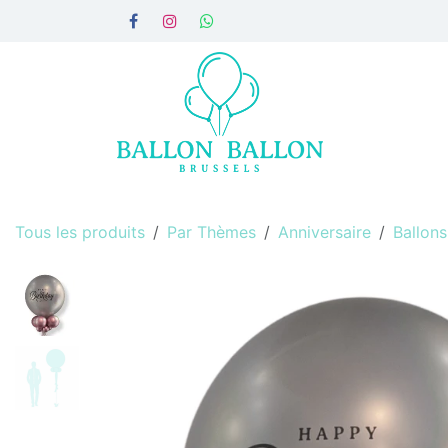
Se rendre au contenu
Accueil
Par montage
Par
Tous les produits
Par Thèmes
Anniversaire
Ballons