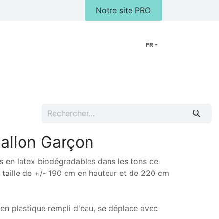
Notre site PRO
FR
Peluches
Cadeaux
FAQ
Notre Magasin
Galerie photo
allon Garçon
s en latex biodégradables dans les tons de
e taille de +/- 190 cm en hauteur et de 220 cm
en plastique rempli d'eau, se déplace avec