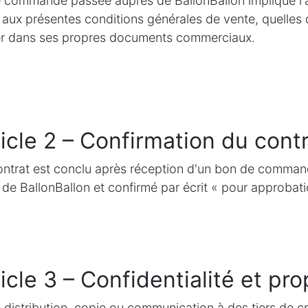
 commande passée auprès de BallonBallon implique l'a
t aux présentes conditions générales de vente, quelles 
er dans ses propres documents commerciaux.
icle 2 – Confirmation du cont
ntrat est conclu après réception d'un bon de command
t de BallonBallon et confirmé par écrit « pour approbati
icle 3 – Confidentialité et pro
 distribution, copie ou communication à des tiers de cr