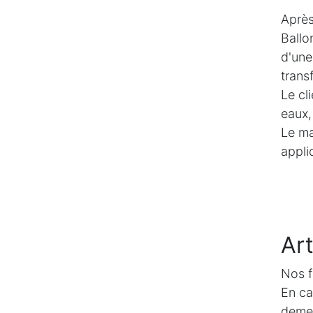
Après
Ballo
d'une
trans
Le cl
eaux, 
Le ma
appli
Art
Nos f
En ca
demeu