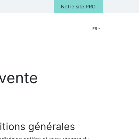
Notre site PRO
FR
Peluches
Cadeaux
FAQ
Notre Magasin
Galerie photo
 vente
itions générales