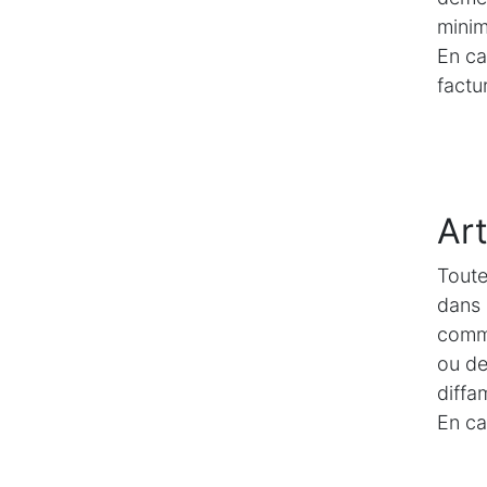
minim
En ca
factu
Art
Toute
dans 
comme
ou de
diffa
En ca