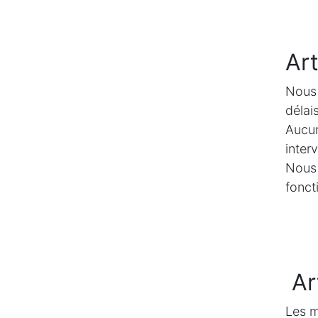
Art
Nous 
délai
Aucun
inter
Nous 
fonct
Art
Les m