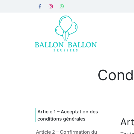
Se rendre au contenu
Accueil
Par montage
Par
Condi
Article 1 – Acceptation des
conditions générales
Art
Article 2 – Confirmation du