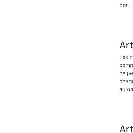
port.
Art
Les d
compt
ne pe
chaqu
autom
Art