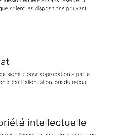
dhésion entière et sans réserve du
que soient les dispositions pouvant
rat
e signé « pour approbation » par le
on » par BallonBallon lors du retour.
priété intellectuelle
oquis, d'avant-projets, de créations ou