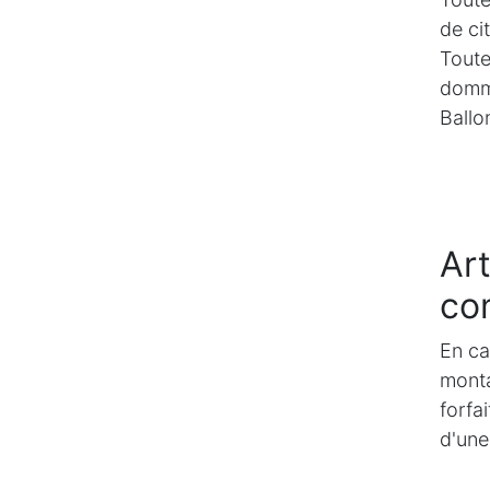
de ci
Toute
domma
Ballo
Art
co
En ca
monta
forfa
d'une